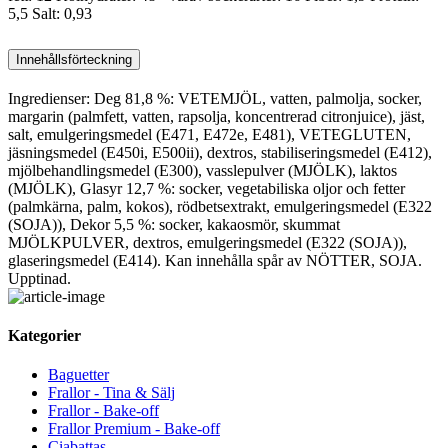
5,5 Salt: 0,93
Innehållsförteckning
Ingredienser: Deg 81,8 %: VETEMJÖL, vatten, palmolja, socker,
margarin (palmfett, vatten, rapsolja, koncentrerad citronjuice), jäst,
salt, emulgeringsmedel (E471, E472e, E481), VETEGLUTEN,
jäsningsmedel (E450i, E500ii), dextros, stabiliseringsmedel (E412),
mjölbehandlingsmedel (E300), vasslepulver (MJÖLK), laktos
(MJÖLK), Glasyr 12,7 %: socker, vegetabiliska oljor och fetter
(palmkärna, palm, kokos), rödbetsextrakt, emulgeringsmedel (E322
(SOJA)), Dekor 5,5 %: socker, kakaosmör, skummat
MJÖLKPULVER, dextros, emulgeringsmedel (E322 (SOJA)),
glaseringsmedel (E414). Kan innehålla spår av NÖTTER, SOJA.
Upptinad.
Kategorier
Baguetter
Frallor - Tina & Sälj
Frallor - Bake-off
Frallor Premium - Bake-off
Ciabattas