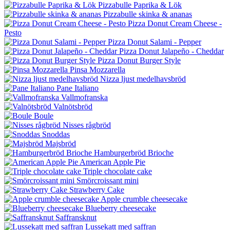
Pizzabulle Paprika & Lök
Pizzabulle skinka & ananas
Pizza Donut Cream Cheese -
Pesto
Pizza Donut Salami - Pepper
Pizza Donut Jalapeño - Cheddar
Pizza Donut Burger Style
Pinsa Mozzarella
Nizza ljust medelhavsbröd
Pane Italiano
Vallmofranska
Valnötsbröd
Boule
Nisses rågbröd
Snoddas
Majsbröd
Hamburgerbröd Brioche
American Apple Pie
Triple chocolate cake
Smörcroissant mini
Strawberry Cake
Apple crumble cheesecake
Blueberry cheesecake
Saffransknut
Lussekatt med saffran