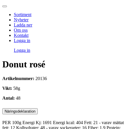
Sortiment
Nyheter
Ladda ner
Om oss
Kontakt
Logga in
Logga in
Donut rosé
Artikelnummer:
20136
Vikt:
58g
Antal:
48
Näringsdeklaration
PER 100g Energi Kj: 1691 Energi kcal: 404 Fett: 21 - varav mättat
fett: 12 Kolhydrater: 48 - varav sockerarter: 16 Fiber: 1,9 Protein: