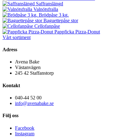
Saffranslängd
Valnötsfralla
Brödpåse 3 kg.
Baguettepåse stor
Cellofanpåse
Pappficka Pizza-Donut
Vårt sortiment
Adress
Avena Bake
Västanvägen
245 42 Staffanstorp
Kontakt
040-44 52 00
info@avenabake.se
Följ oss
Facebook
Instagram