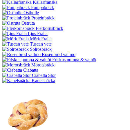
Källarfranska
Pumpabräck
Ostbulle
Proteinbräck
Ostruta
Flerkornsbräck
Ljus Fralla
Mörk Fralla
Tuscan vete
Solrosbräck
Rosenbröd vallmo
Friskus pumpa & valnöt
Morotsbräck
Ciabatta
Ciabatta Stor
Kanelsnäcka