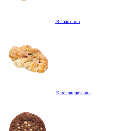
Blåbärsnurra
Kardemummaknut