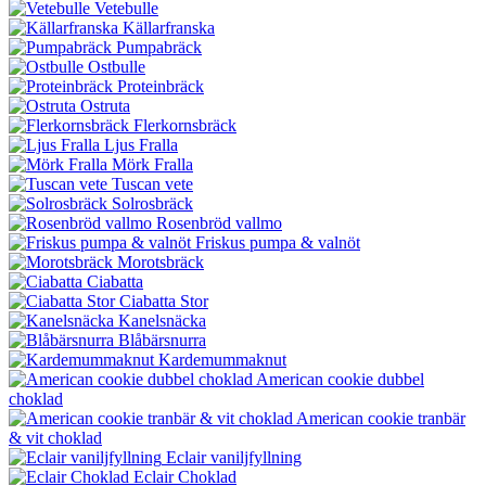
Vetebulle
Källarfranska
Pumpabräck
Ostbulle
Proteinbräck
Ostruta
Flerkornsbräck
Ljus Fralla
Mörk Fralla
Tuscan vete
Solrosbräck
Rosenbröd vallmo
Friskus pumpa & valnöt
Morotsbräck
Ciabatta
Ciabatta Stor
Kanelsnäcka
Blåbärsnurra
Kardemummaknut
American cookie dubbel
choklad
American cookie tranbär
& vit choklad
Eclair vaniljfyllning
Eclair Choklad