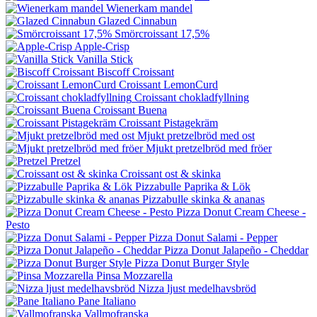
Wienerkam mandel
Glazed Cinnabun
Smörcroissant 17,5%
Apple-Crisp
Vanilla Stick
Biscoff Croissant
Croissant LemonCurd
Croissant chokladfyllning
Croissant Buena
Croissant Pistagekräm
Mjukt pretzelbröd med ost
Mjukt pretzelbröd med fröer
Pretzel
Croissant ost & skinka
Pizzabulle Paprika & Lök
Pizzabulle skinka & ananas
Pizza Donut Cream Cheese -
Pesto
Pizza Donut Salami - Pepper
Pizza Donut Jalapeño - Cheddar
Pizza Donut Burger Style
Pinsa Mozzarella
Nizza ljust medelhavsbröd
Pane Italiano
Vallmofranska