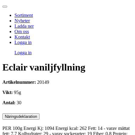
Sortiment
Nyheter
Ladda ner
Om oss
Kontakt
Logga in
Logga in
Eclair vaniljfyllning
Artikelnummer:
20149
Vikt:
95g
Antal:
30
Näringsdeklaration
PER 100g Energi Kj: 1094 Energi kcal: 262 Fett: 14 - varav mättat
fett: 7,7 Kolhydrater: 29 - varav sockerarter: 19 Fiber: 0,8 Protein: