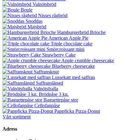
Valnötsbröd
Boule
Nisses rågbröd
Snoddas
Majsbröd
Hamburgerbröd Brioche
American Apple Pie
Triple chocolate cake
Smörcroissant mini
Strawberry Cake
Apple crumble cheesecake
Blueberry cheesecake
Saffransknut
Lussekatt med saffran
Saffranslängd
Valnötsfralla
Brödpåse 3 kg.
Baguettepåse stor
Cellofanpåse
Pappficka Pizza-Donut
Vårt sortiment
Adress