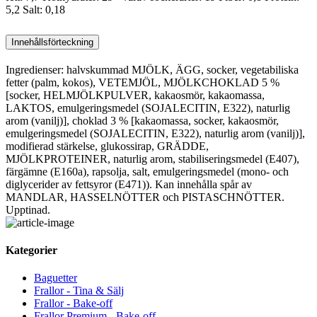
5,2 Salt: 0,18
Innehållsförteckning
Ingredienser: halvskummad MJÖLK, ÄGG, socker, vegetabiliska
fetter (palm, kokos), VETEMJÖL, MJÖLKCHOKLAD 5 %
[socker, HELMJÖLKPULVER, kakaosmör, kakaomassa,
LAKTOS, emulgeringsmedel (SOJALECITIN, E322), naturlig
arom (vanilj)], choklad 3 % [kakaomassa, socker, kakaosmör,
emulgeringsmedel (SOJALECITIN, E322), naturlig arom (vanilj)],
modifierad stärkelse, glukossirap, GRÄDDE,
MJÖLKPROTEINER, naturlig arom, stabiliseringsmedel (E407),
färgämne (E160a), rapsolja, salt, emulgeringsmedel (mono- och
diglycerider av fettsyror (E471)). Kan innehålla spår av
MANDLAR, HASSELNÖTTER och PISTASCHNÖTTER.
Upptinad.
Kategorier
Baguetter
Frallor - Tina & Sälj
Frallor - Bake-off
Frallor Premium - Bake-off