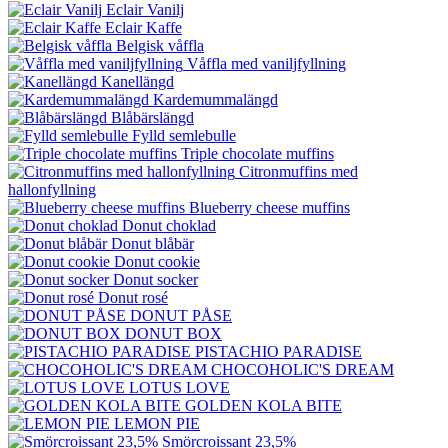
Eclair Vanilj
Eclair Kaffe
Belgisk våffla
Våffla med vaniljfyllning
Kanellängd
Kardemummalängd
Blåbärslängd
Fylld semlebulle
Triple chocolate muffins
Citronmuffins med
hallonfyllning
Blueberry cheese muffins
Donut choklad
Donut blåbär
Donut cookie
Donut socker
Donut rosé
DONUT PÅSE
DONUT BOX
PISTACHIO PARADISE
CHOCOHOLIC'S DREAM
LOTUS LOVE
GOLDEN KOLA BITE
LEMON PIE
Smörcroissant 23,5%