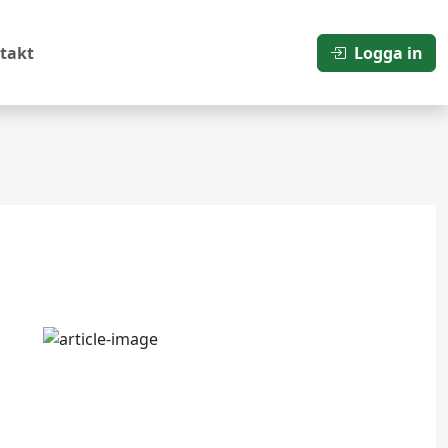
takt
Logga in