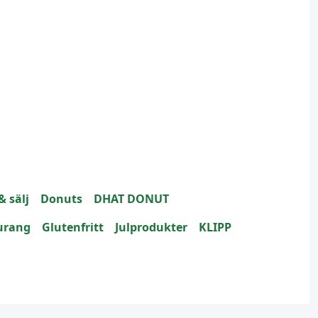
& sälj
Donuts
DHAT DONUT
urang
Glutenfritt
Julprodukter
KLIPP